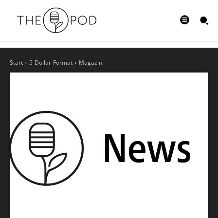
Start
5-Dollar-Format
Magazin