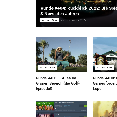
Runde #404: Rückblick 2022: Die Spi
& News des Jahres
25. Dezember 2022
Auf ein Bier
Auf ein Bier
Auf ein Bier
Runde #401 – Alles im
Runde #400: 
Grünen Bereich (die Golf-
Gamesförderu
Episode!)
Lupe