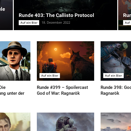
ele
Runde 403: The Callisto Protocol
Run
18. Dezember 2022
Auf ein Bier
Auf 
Auf ein Bier
Auf ein Bier
Die
Runde #399 – Spoilercast
Runde 398: God
ng unter der
God of War: Ragnarök
Ragnarök