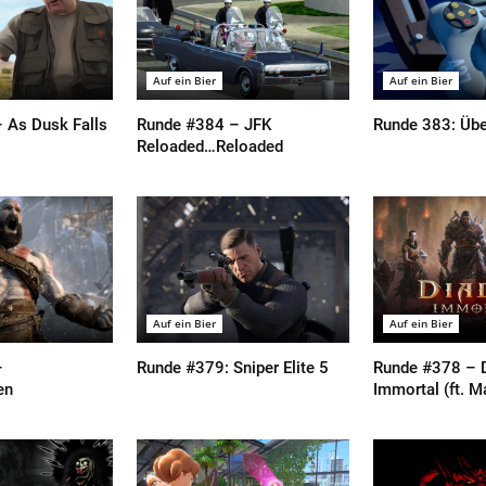
Auf ein Bier
Auf ein Bier
 As Dusk Falls
Runde #384 – JFK
Runde 383: Über
Reloaded…Reloaded
Auf ein Bier
Auf ein Bier
–
Runde #379: Sniper Elite 5
Runde #378 – 
en
Immortal (ft. M