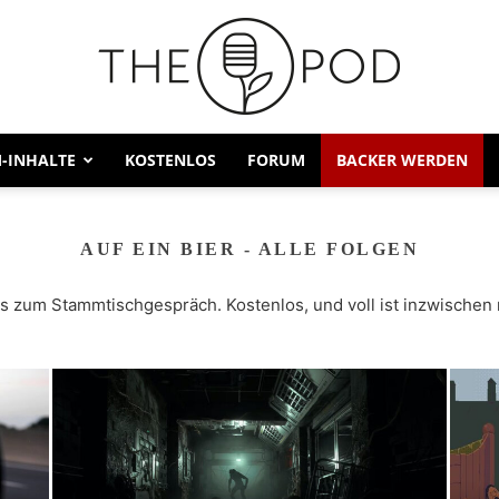
-INHALTE
KOSTENLOS
FORUM
BACKER WERDEN
AUF EIN BIER - ALLE FOLGEN
ns zum Stammtischgespräch. Kostenlos, und voll ist inzwischen