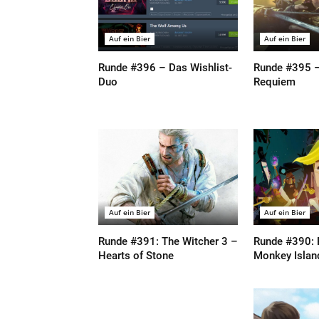
Auf ein Bier
Auf ein Bier
Runde #396 – Das Wishlist-
Runde #395 –
Duo
Requiem
Auf ein Bier
Auf ein Bier
Runde #391: The Witcher 3 –
Runde #390: 
Hearts of Stone
Monkey Islan