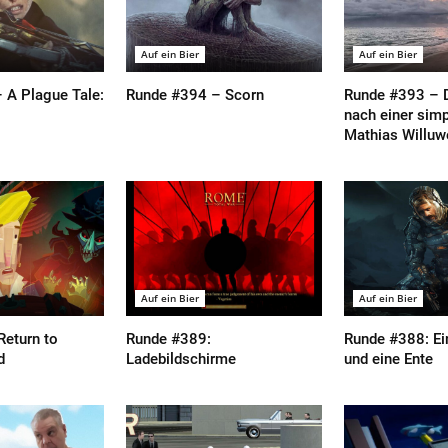
Auf ein Bier
Auf ein Bier
 A Plague Tale:
Runde #394 – Scorn
Runde #393 – 
nach einer simp
Mathias Willuw
Auf ein Bier
Auf ein Bier
Return to
Runde #389:
Runde #388: Ei
d
Ladebildschirme
und eine Ente