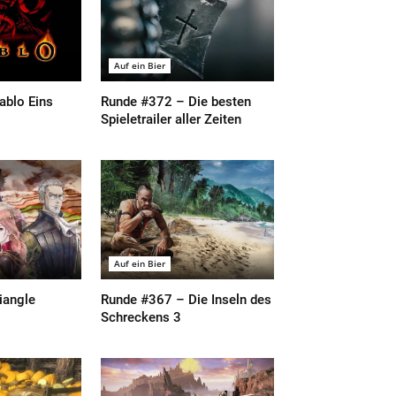
Auf ein Bier
ablo Eins
Runde #372 – Die besten
Spieletrailer aller Zeiten
Auf ein Bier
iangle
Runde #367 – Die Inseln des
Schreckens 3