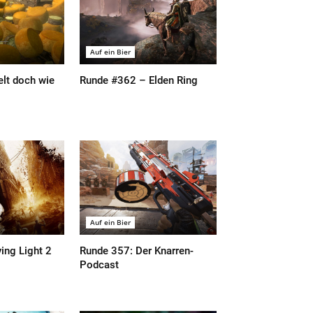
Auf ein Bier
elt doch wie
Runde #362 – Elden Ring
Auf ein Bier
ing Light 2
Runde 357: Der Knarren-
Podcast