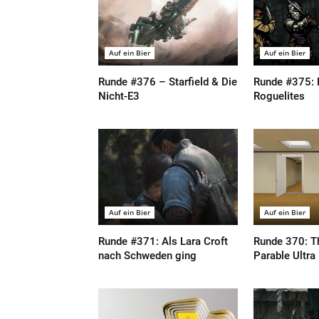
Auf ein Bier
Auf ein Bier
Runde #376 – Starfield & Die
Runde #375: 
Nicht-E3
Roguelites
Auf ein Bier
Auf ein Bier
Runde #371: Als Lara Croft
Runde 370: T
nach Schweden ging
Parable Ultra