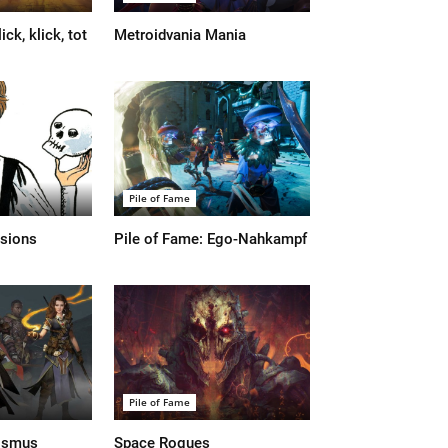
ick, klick, tot
Metroidvania Mania
Pile of Fame
isions
Pile of Fame: Ego-Nahkampf
Pile of Fame
pismus
Space Rogues