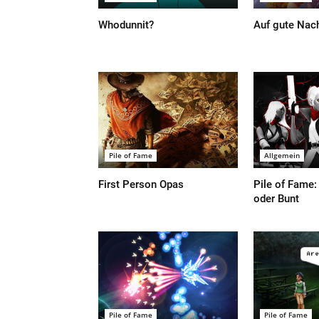
Whodunnit?
Auf gute Nac
Pile of Fame
Allgemein
First Person Opas
Pile of Fame
oder Bunt
Pile of Fame
Pile of Fame