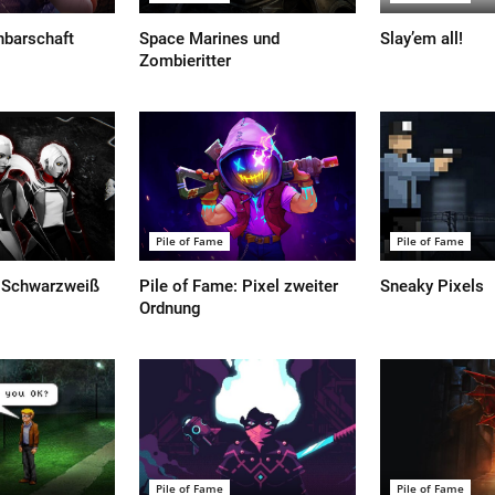
hbarschaft
Space Marines und
Slay’em all!
Zombieritter
Pile of Fame
Pile of Fame
: Schwarzweiß
Pile of Fame: Pixel zweiter
Sneaky Pixels
Ordnung
Pile of Fame
Pile of Fame