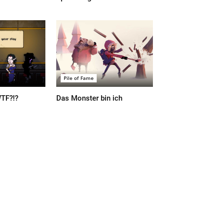
Pile of Fame
WTF?!?
Das Monster bin ich