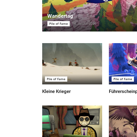
Wandertag
14. Januar 2026
Pile of Fame
Pile of Fame
Pile of Fame
Kleine Krieger
Führerschein