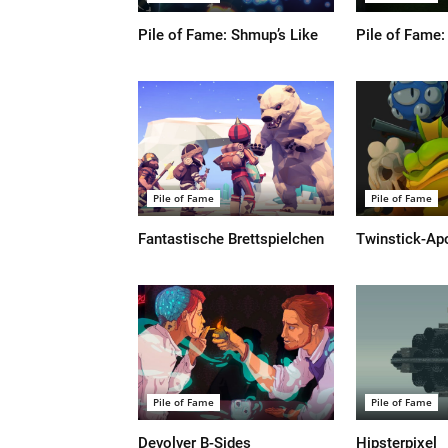
Pile of Fame: Shmup’s Like
Pile of Fame: 
Pile of Fame
Pile of Fame
Fantastische Brettspielchen
Twinstick-Ap
Pile of Fame
Pile of Fame
Devolver B-Sides
Hipsterpixel