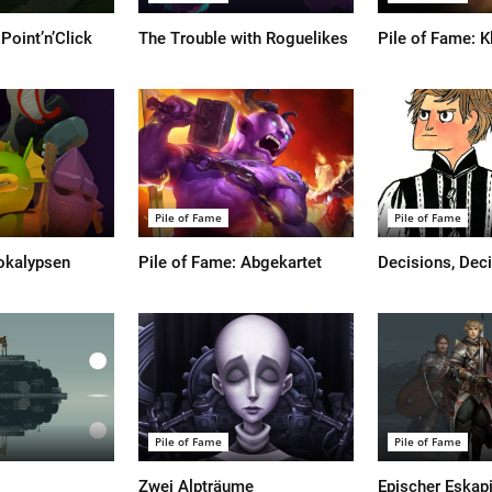
Point’n’Click
The Trouble with Roguelikes
Pile of Fame: Kl
Pile of Fame
Pile of Fame
okalypsen
Pile of Fame: Abgekartet
Decisions, Dec
Pile of Fame
Pile of Fame
Zwei Alpträume
Epischer Eska