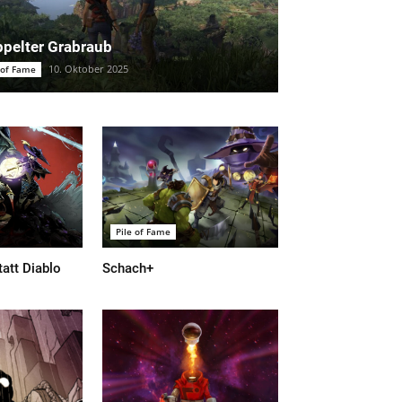
pelter Grabraub
10. Oktober 2025
 of Fame
Pile of Fame
tatt Diablo
Schach+