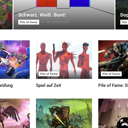
Schwarz. Weiß. Bunt!
Dop
27. November 2025
Pile of Fame
Pile
Pile of Fame
Pile of Fame
prüfung
Spiel auf Zeit
Pile of Fame: S