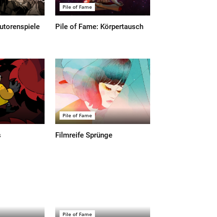
Pile of Fame
utorenspiele
Pile of Fame: Körpertausch
Pile of Fame
s
Filmreife Sprünge
Pile of Fame