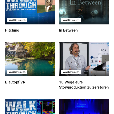
WALKthrough
WALKthrough
Pitching
In Between
WALKthrough
WALKthrough
Blautopf VR
10 Wege eure
Storyproduktion zu zerstören