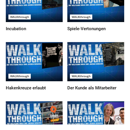
WALKthrough
WALKthrough
Incubation
Spiele-Vertonungen
WALKthrough
WALKthrough
Hakenkreuze erlaubt
Der Kunde als Mitarbeiter