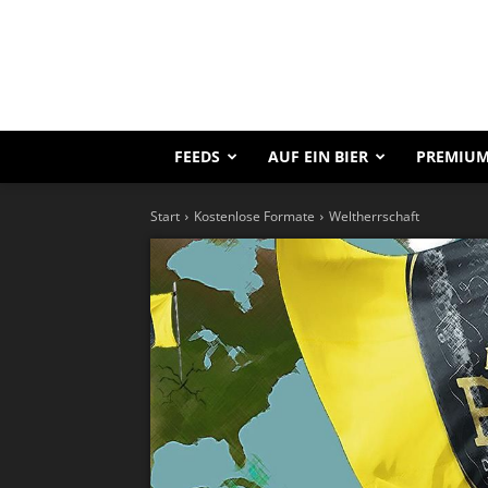
FEEDS
AUF EIN BIER
PREMIUM
Start
Kostenlose Formate
Weltherrschaft