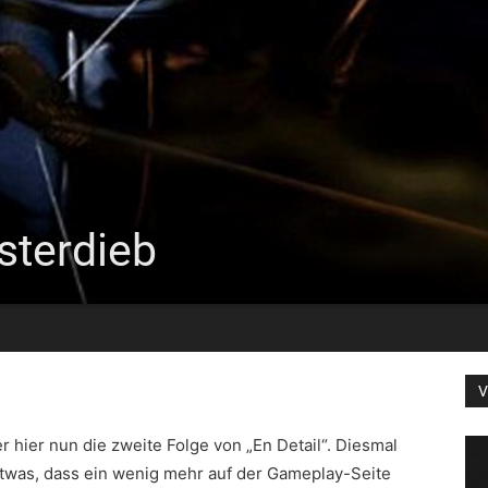
sterdieb
V
r hier nun die zweite Folge von „En Detail“. Diesmal
twas, dass ein wenig mehr auf der Gameplay-Seite