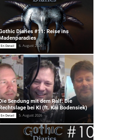
Gothic Diaries #11: Reise ins
Madenparadies
6. August 2026
En Detail
Die Sendung mit dem Ralf: Die
Rechtslage bei KI (ft. Kai Bodensiek)
5. August 2026
En Detail