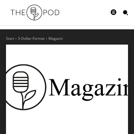
Start
5-Dollar-Format
Magazin