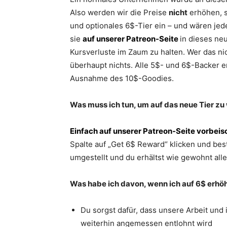
Also werden wir die Preise
nicht
erhöhen, s
und optionales 6$-Tier ein – und wären je
sie
auf unserer Patreon-Seite
in dieses ne
Kursverluste im Zaum zu halten. Wer das nic
überhaupt nichts. Alle 5$- und 6$-Backer e
Ausnahme des 10$-Goodies.
Was muss ich tun, um auf das neue Tier z
Einfach auf unserer Patreon-Seite vorbei
Spalte auf „Get 6$ Reward“ klicken und be
umgestellt und du erhältst wie gewohnt alle
Was habe ich davon, wenn ich auf 6$ erhö
Du sorgst dafür, dass unsere Arbeit und
weiterhin angemessen entlohnt wird