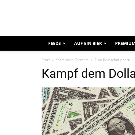
FEEDS
AUF EIN BIER
PREMIUM
Start
Kostenlose Formate
Zum Reinschnuppern
Kampf dem Dolla