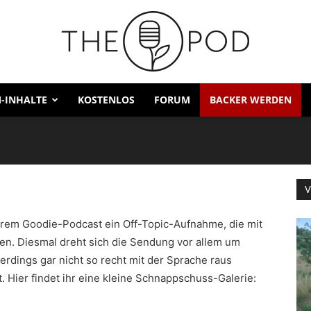
odcast im April 2018
-INHALTE
KOSTENLOS
FORUM
BACKER WERDEN
V
erem Goodie-Podcast ein Off-Topic-Aufnahme, die mit
len. Diesmal dreht sich die Sendung vor allem um
lerdings gar nicht so recht mit der Sprache raus
t. Hier findet ihr eine kleine Schnappschuss-Galerie: