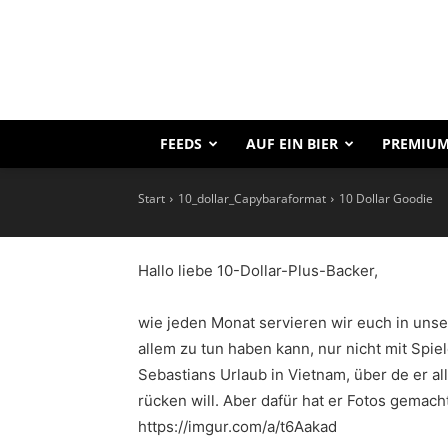
Unser Goodie-P
FEEDS
AUF EIN BIER
PREMIUM
Start
10_dollar_Capybaraformat
10 Dollar Goodie
Hallo liebe 10-Dollar-Plus-Backer,
wie jeden Monat servieren wir euch in uns
allem zu tun haben kann, nur nicht mit Spie
Sebastians Urlaub in Vietnam, über de er al
rücken will. Aber dafür hat er Fotos gemach
https://imgur.com/a/t6Aakad