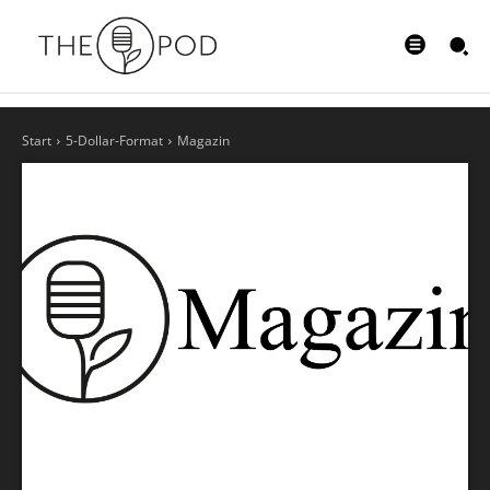
Start
5-Dollar-Format
Magazin