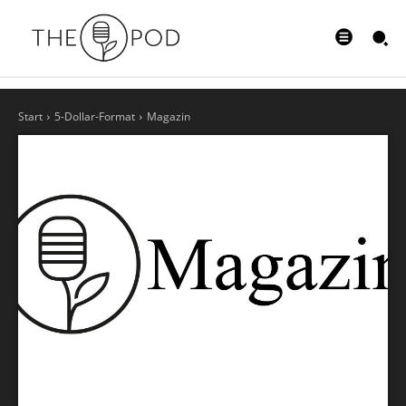
Start
5-Dollar-Format
Magazin