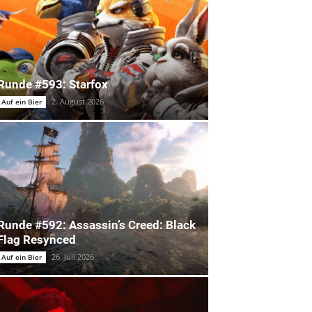
Runde #593: Starfox
2. August 2026
Auf ein Bier
Runde #592: Assassin’s Creed: Black
Flag Resynced
26. Juli 2026
Auf ein Bier