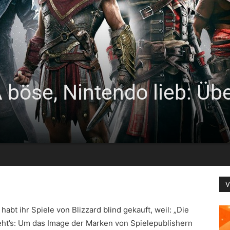
böse, Nintendo lieb: Üb
V
habt ihr Spiele von Blizzard blind gekauft, weil: „Die
eht’s: Um das Image der Marken von Spielepublishern