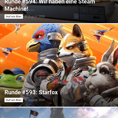
Runde #594: Wir haben eine Steam
Machine!
9. August 2026
Auf ein Bier
Runde #593: Starfox
2. August 2026
Auf ein Bier