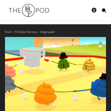
Start
5-Dollar-Format
Angespielt