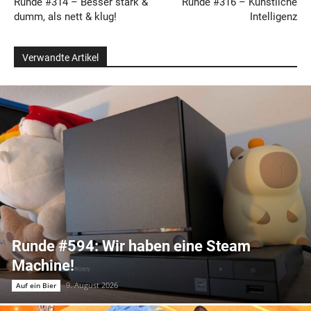
Runde #314 – Besser stark &
Runde #316 – Künstliche
dumm, als nett & klug!
Intelligenz
Verwandte Artikel
Runde #594: Wir haben eine Steam
Machine!
9. August 2026
Auf ein Bier