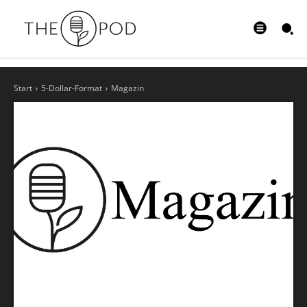
Start
5-Dollar-Format
Magazin