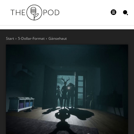
Start
5-Dollar-Format
Gänsehaut