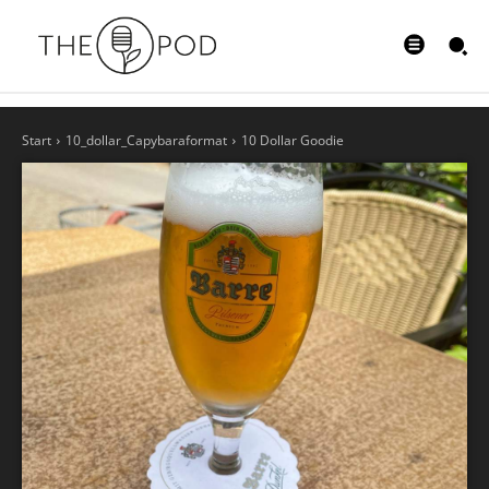
Start
10_dollar_Capybaraformat
10 Dollar Goodie