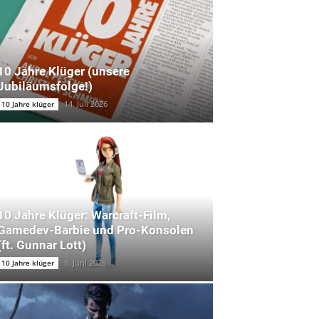
10 Jahre Klüger (unsere
Jubiläumsfolge!)
14. Juli 2026
10 Jahre klüger
10 Jahre Klüger: Warcraft-Film,
Gamedev-Barbie und Pro-Konsolen
(ft. Gunnar Lott)
9. Juni 2026
10 Jahre klüger