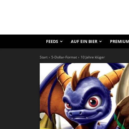
FEEDS
AUF EIN BIER
PREMIUM
Start
5-Dollar-Format
10 Jahre klüger