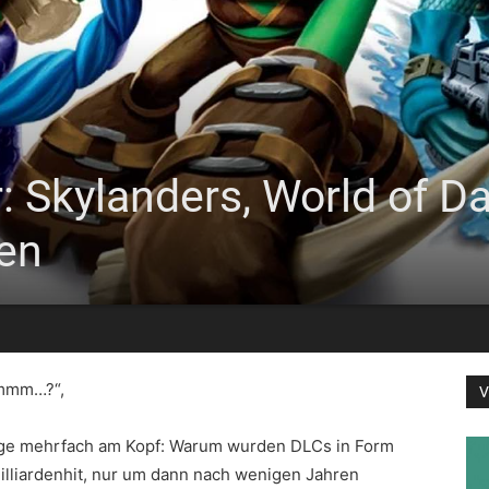
: Skylanders, World of D
en
mmm…?“,
V
Folge mehrfach am Kopf: Warum wurden DLCs in Form
Milliardenhit, nur um dann nach wenigen Jahren