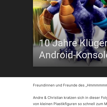
10 Jahre Klüger
Android-Konsol
Freundinnen und Freunde des „Hmmmmm
Andre & Christian kratzen sich in dieser 
von kleinen Plastikfiguren so schnell zum 