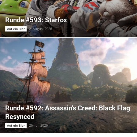
Runde #593: Starfox
2. August 2026
Auf ein Bier
Runde #592: Assassin’s Creed: Black Flag
Resynced
26. Juli 2026
Auf ein Bier