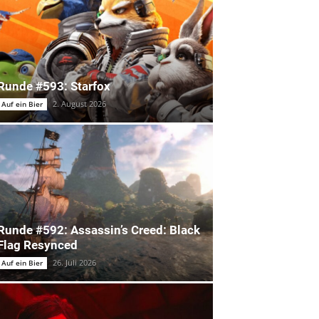
Runde #593: Starfox
2. August 2026
Auf ein Bier
Runde #592: Assassin’s Creed: Black
Flag Resynced
26. Juli 2026
Auf ein Bier