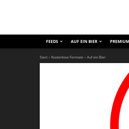
FEEDS
AUF EIN BIER
PREMIUM
Start
Kostenlose Formate
Auf ein Bier