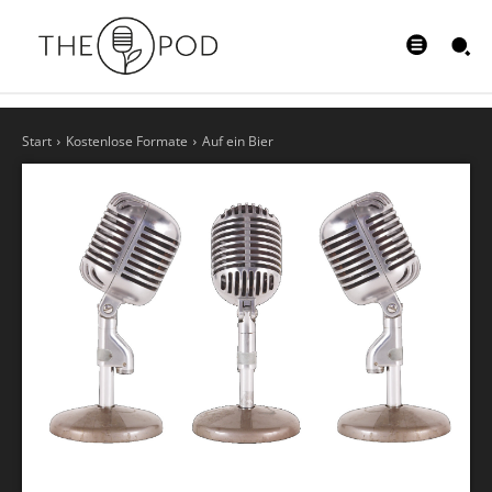
Start
Kostenlose Formate
Auf ein Bier