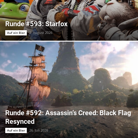
Runde #593: Starfox
2. August 2026
Auf ein Bier
Runde #592: Assassin’s Creed: Black Flag
Resynced
26. Juli 2026
Auf ein Bier