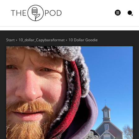
Start
10_dollar_Capybaraformat
10 Dollar Goodie