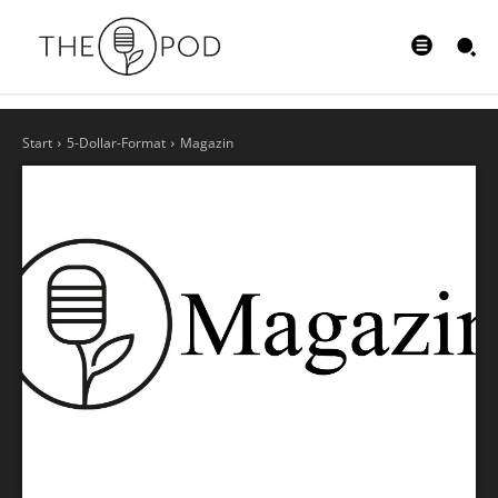
Start
5-Dollar-Format
Magazin