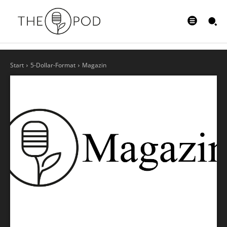
Start
5-Dollar-Format
Magazin