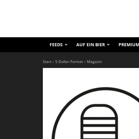
FEEDS
AUF EIN BIER
PREMIUM
Start
5-Dollar-Format
Magazin