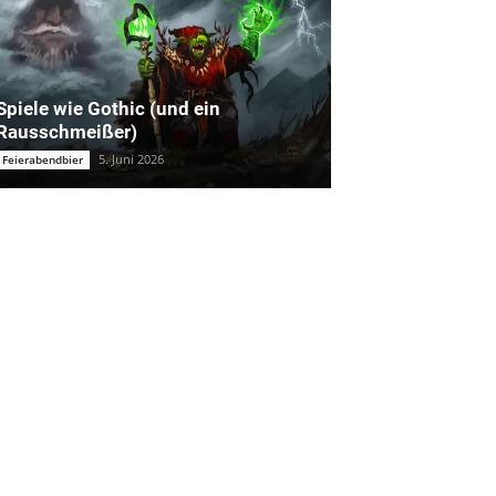
Spiele wie Gothic (und ein
Rausschmeißer)
5. Juni 2026
Feierabendbier