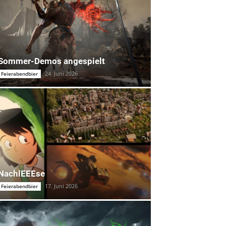
Sommer-Demos angespielt
24. Juni 2026
Feierabendbier
NachlEEEse
17. Juni 2026
Feierabendbier