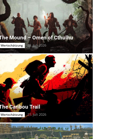
The Mound – Omen of Cthulhu
28. Juli 2026
Wertschätzung
The Caribou Trail
21. Juli 2026
Wertschätzung