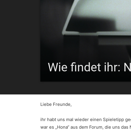
Wie findet ihr: 
Liebe Freunde,
ihr habt uns mal wieder einen Spieletipp ge
war es „Hona“ aus dem Forum, die uns das N