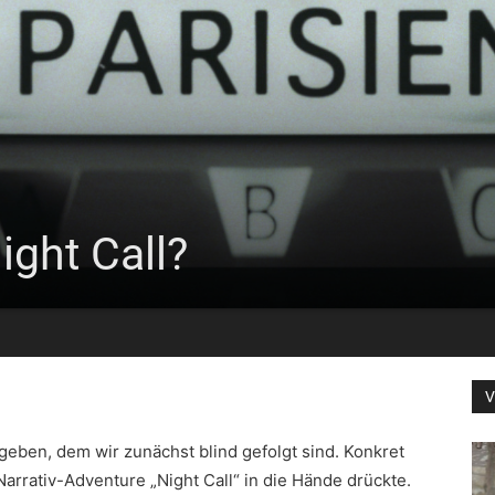
Night Call?
V
geben, dem wir zunächst blind gefolgt sind. Konkret
arrativ-Adventure „Night Call“ in die Hände drückte.