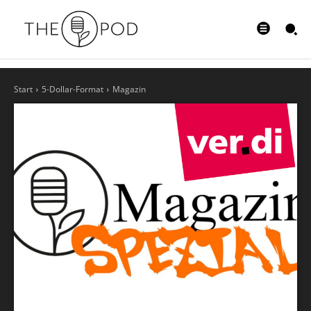
Start
5-Dollar-Format
Magazin