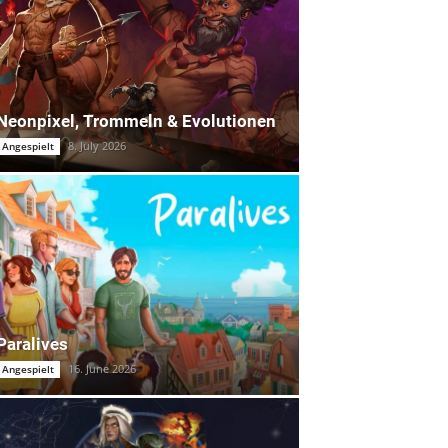
Neonpixel, Trommeln & Evolutionen
8. July 2026
Angespielt
Paralives
16. June 2026
Angespielt