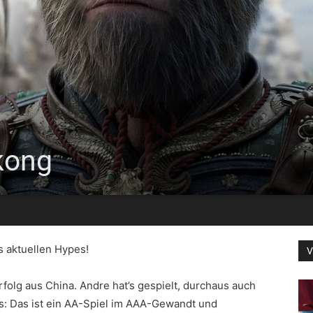
kong
 aktuellen Hypes!
V
folg aus China. Andre hat’s gespielt, durchaus auch
s: Das ist ein AA-Spiel im AAA-Gewandt und