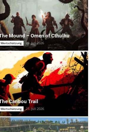
The Mound – Omen of Cthulhu
28. Juli 2026
Wertschätzung
The Caribou Trail
21. Juli 2026
Wertschätzung