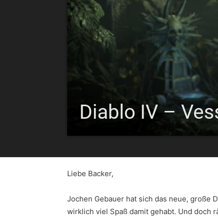
Diablo IV – Ves
Liebe Backer,
Jochen Gebauer hat sich das neue, große D
wirklich viel Spaß damit gehabt. Und doch r