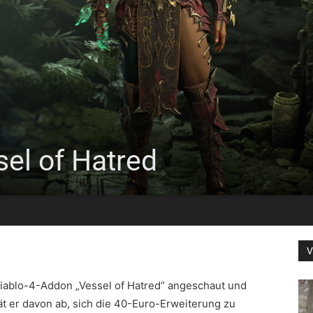
sel of Hatred
V
iablo-4-Addon „Vessel of Hatred“ angeschaut und
ät er davon ab, sich die 40-Euro-Erweiterung zu