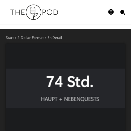
Start
5-Dollar-Format
En Detail