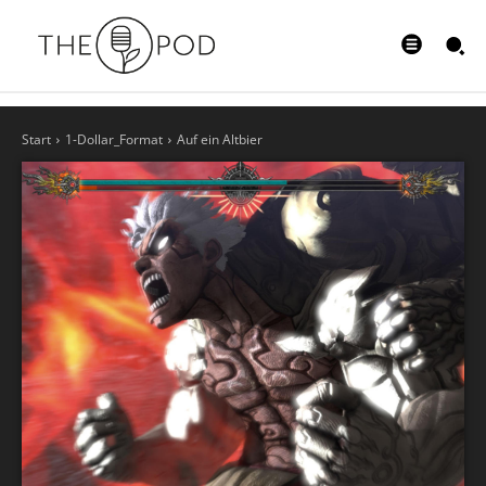
Start
1-Dollar_Format
Auf ein Altbier