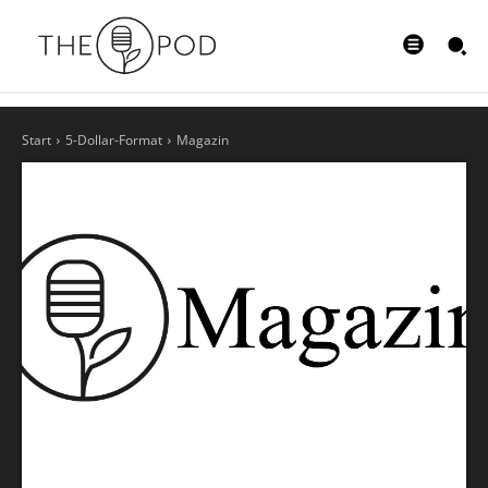
Start
5-Dollar-Format
Magazin