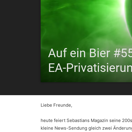
Auf ein Bier #
EA-Privatisieru
Liebe Freunde,
heute feiert Sebastians Magazin seine 200s
kleine News-Sendung gleich zwei Änderung