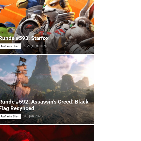
Runde #593: Starfox
2. August 2026
Auf ein Bier
Runde #592: Assassin’s Creed: Black
Flag Resynced
26. Juli 2026
Auf ein Bier