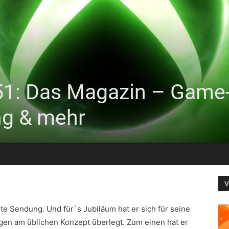
551: Das Magazin – Game
ng & mehr
V
te Sendung. Und für`s Jubiläum hat er sich für seine
en am üblichen Konzept überlegt. Zum einen hat er