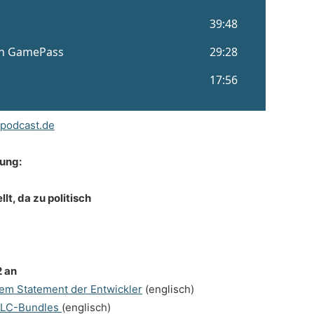
podcast.de
dung:
lt, da zu politisch
2 an
em Statement der Entwickler
(englisch)
-DLC-Bundles
(englisch)