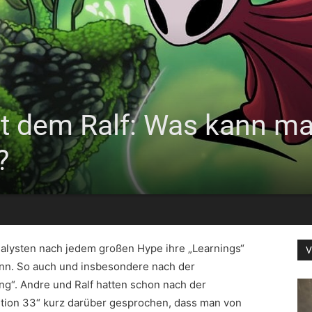
t dem Ralf: Was kann ma
?
nalysten nach jedem großen Hype ihre „Learnings“
V
ann. So auch und insbesondere nach der
ong“. Andre und Ralf hatten schon nach der
dition 33“ kurz darüber gesprochen, dass man von