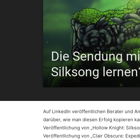
Die Sendung mi
Silksong lernen
Auf LinkedIn veröffentlichen Berater und A
darüber, wie man diesen Erfolg kopieren k
Veröffentlichung von „Hollow Knight: Silks
Veröffentlichung von „Clair Obscure: Expe