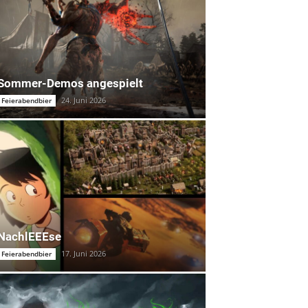
Sommer-Demos angespielt
24. Juni 2026
Feierabendbier
NachlEEEse
17. Juni 2026
Feierabendbier