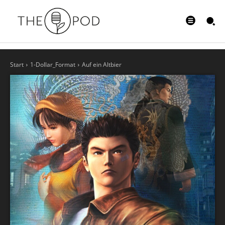
Start
1-Dollar_Format
Auf ein Altbier