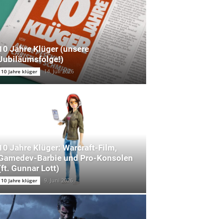
10 Jahre Klüger (unsere
Jubiläumsfolge!)
14. Juli 2026
10 Jahre klüger
10 Jahre Klüger: Warcraft-Film,
Gamedev-Barbie und Pro-Konsolen
(ft. Gunnar Lott)
9. Juni 2026
10 Jahre klüger