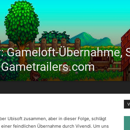
r: Gameloft-Übernahme, 
 Gametrailers.com
V
er Ubisoft zusammen, aber in dieser Folge, schlägt
orm einer feindlichen Übernahme durch Vivendi. Um uns