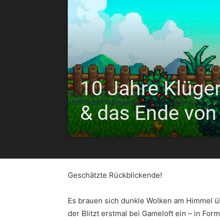
10 Jahre Klüge
& das Ende von
Geschätzte Rückblickende!
Es brauen sich dunkle Wolken am Himmel üb
der Blitzt erstmal bei Gameloft ein – in F