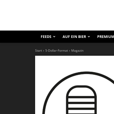
FEEDS
AUF EIN BIER
PREMIUM
Start
5-Dollar-Format
Magazin