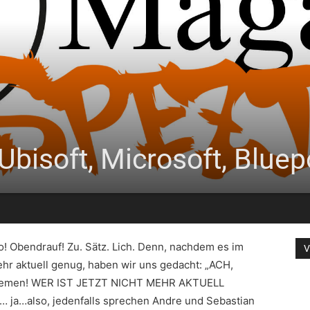
: Ubisoft, Microsoft, Blu
o! Obendrauf! Zu. Sätz. Lich. Denn, nachdem es im
V
mehr aktuell genug, haben wir uns gedacht: „ACH,
en Themen! WER IST JETZT NICHT MEHR AKTUELL
 ja…also, jedenfalls sprechen Andre und Sebastian