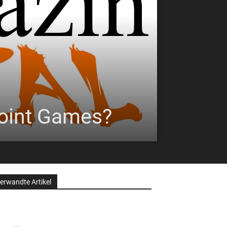
epoint Games?
erwandte Artikel