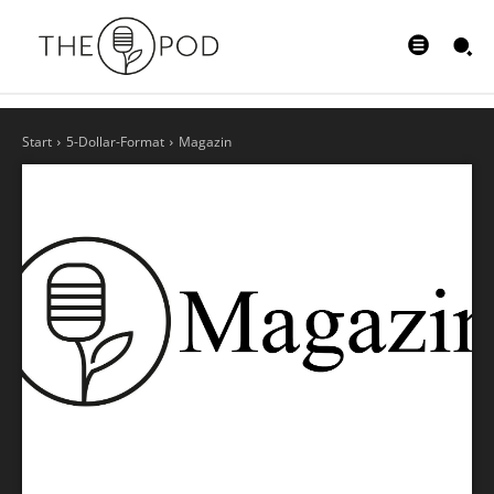
Start
5-Dollar-Format
Magazin