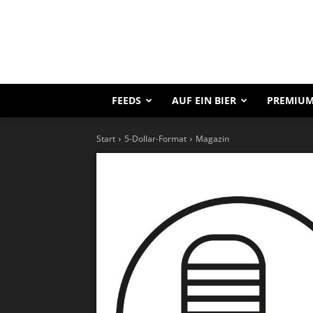
FEEDS
AUF EIN BIER
PREMIUM
Start
5-Dollar-Format
Magazin