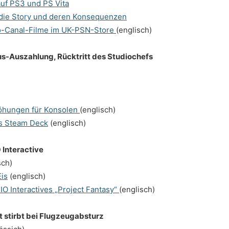
uf PS3 und PS Vita
 die Story und deren Konsequenzen
dio-Canal-Filme im UK-PSN-Store
(englisch)
s-Auszahlung, Rücktritt des Studiochefs
höhungen für Konsolen
(englisch)
es Steam Deck
(englisch)
 Interactive
sch)
is
(englisch)
O Interactives „Project Fantasy“
(englisch)
 stirbt bei Flugzeugabsturz