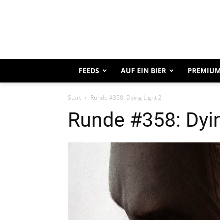
FEEDS
AUF EIN BIER
PREMIUM
Start
Runde #358: Dying Light 2
Runde #358: Dyin