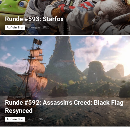
Runde #593: Starfox
2. August 2026
Auf ein Bier
Runde #592: Assassin’s Creed: Black Flag
Resynced
26. Juli 2026
Auf ein Bier