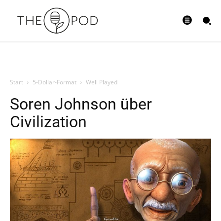
Start
5-Dollar-Format
Well Played
Soren Johnson über
Civilization