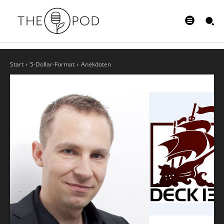
Start
5-Dollar-Format
Anekdoten