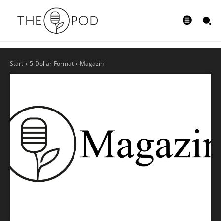
Start
5-Dollar-Format
Magazin