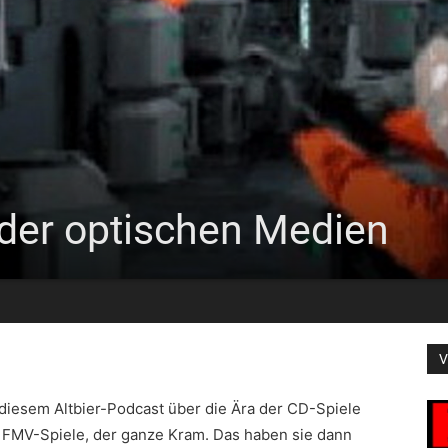
a der optischen Medien
V
 diesem Altbier-Podcast über die Ära der CD-Spiele
, FMV-Spiele, der ganze Kram. Das haben sie dann