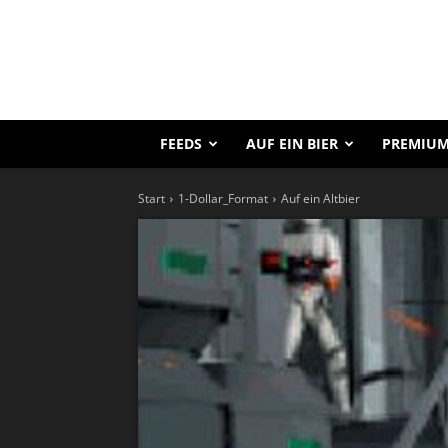
FEEDS
AUF EIN BIER
PREMIUM
Start
1-Dollar_Format
Auf ein Altbier