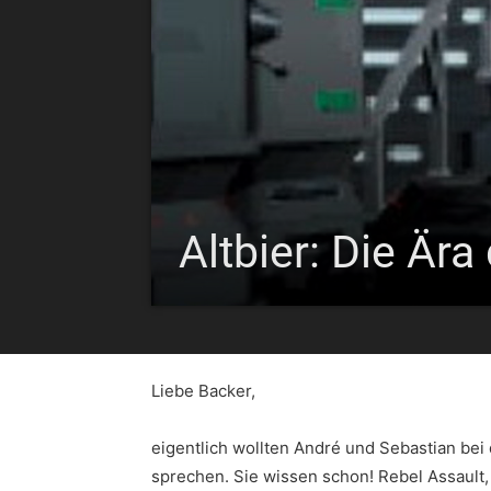
Altbier: Die Är
Liebe Backer,
eigentlich wollten André und Sebastian bei
sprechen. Sie wissen schon! Rebel Assault