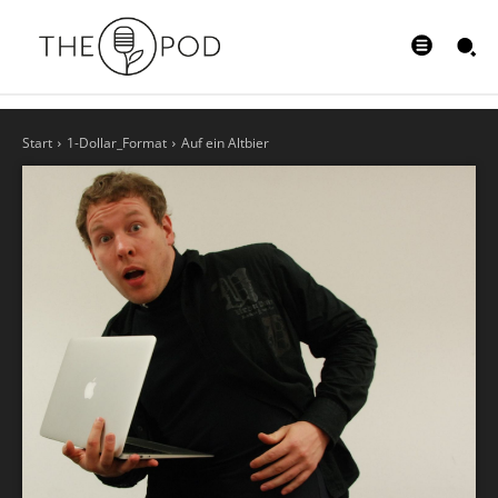
Start
1-Dollar_Format
Auf ein Altbier