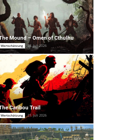
The Mound – Omen of Cthulhu
28. Juli 2026
Wertschätzung
The Caribou Trail
21. Juli 2026
Wertschätzung