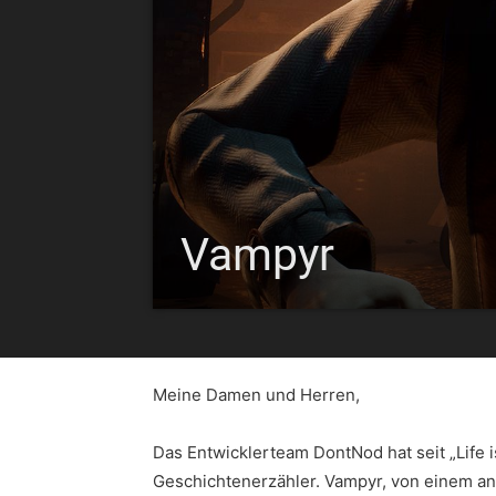
Vampyr
Meine Damen und Herren,
Das Entwicklerteam DontNod hat seit „Life i
Geschichtenerzähler. Vampyr, von einem an