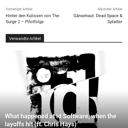
Vorheriger Artikel
Nächster Artikel
Hinter den Kulissen von The
Gänsehaut: Dead Space &
Surge 2 – Pilotfolge
Splatter
Verwandte Artikel
What happened at id Software, when the
layoffs hit (ft. Chris Hays)